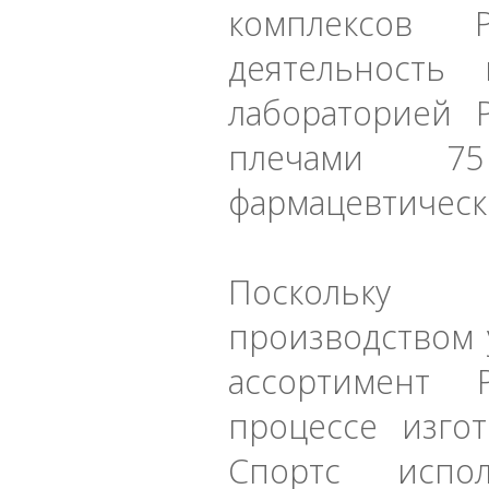
комплексов 
деятельност
лабораторией P
плечами 7
фармацевтическ
Поскольку 
производством 
ассортимент 
процессе изго
Спортс испол