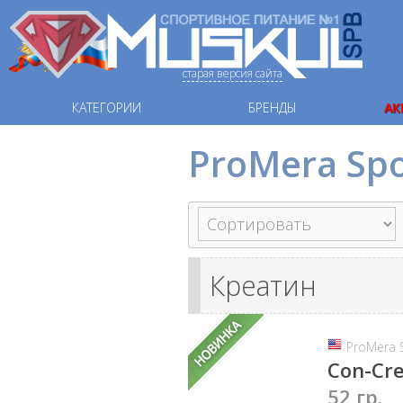
старая версия сайта
КАТЕГОРИИ
БРЕНДЫ
АК
ProMera Spo
Креатин
ProMera 
Con-Cre
52 гр.