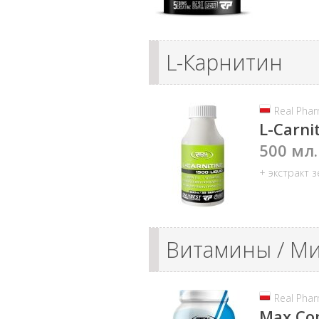
L-Карнитин
Real Pha
L-Carni
500 мл.
+ экстракт 
Витамины / М
Real Pha
Max Co