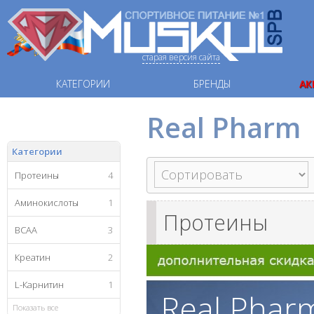
старая версия сайта
КАТЕГОРИИ
БРЕНДЫ
АК
Real Pharm
Категории
Протеины
4
Аминокислоты
1
Протеины
ВСАА
3
Креатин
2
L-Карнитин
1
Real Phar
Показать все