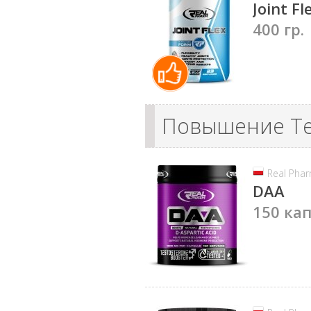
Joint Fl
400 гр.
Повышение Те
Real Pha
DAA
150 кап