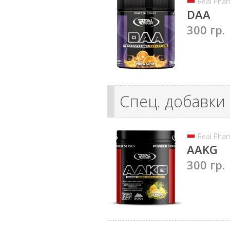
Real Pha
DAA
300 гр.
Спец. добавки
Real Pha
AAKG
300 гр.