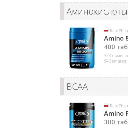
Аминокислоты
Real Pha
Amino 
400 таб
378 г амино
946 мг амин
ВСАА
Real Pha
Amino 
300 таб