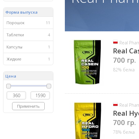
Форма выпуска
Порошок
11
Таблетки
4
Real Pha
Капсулы
1
Real Ca
700 гр.
Жидкие
1
82% белка
Цена
Real Pha
Применить
Real Hy
700 гр.
78% белка