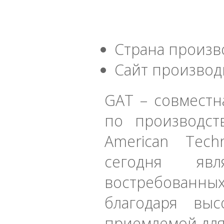
Страна произв
Сайт производ
GAT – совместн
по производст
American Tech
сегодня яв
востребованны
благодаря выс
приемлемой для