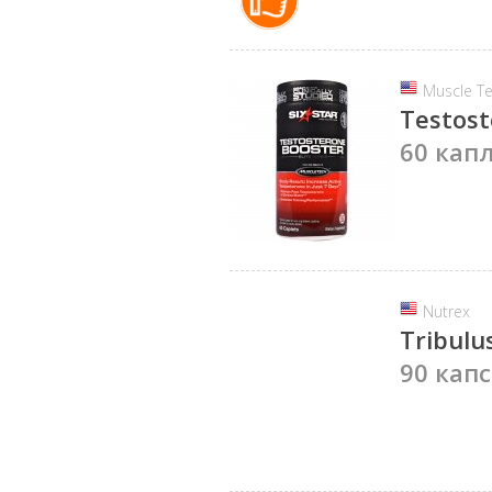
Muscle T
Testost
60 капл
Nutrex
Tribulu
90 капс