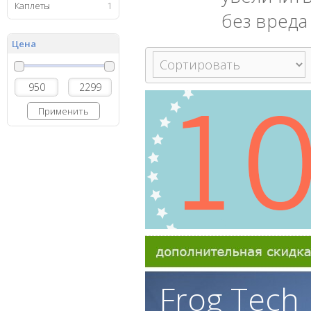
Каплеты
1
без вреда
Цена
Применить
Frog Tech