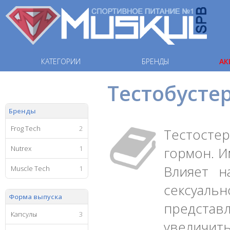
КАТЕГОРИИ
БРЕНДЫ
АК
Тестобусте
Бренды
Frog Tech
2
Тестосте
Nutrex
1
гормон. И
Влияет н
Muscle Tech
1
сексуал
Форма выпуска
представ
Капсулы
3
увеличит