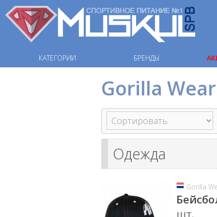
КАТЕГОРИИ
БРЕНДЫ
АК
Gorilla Wear
Одежда
Gorilla W
Бейсбо
шт.