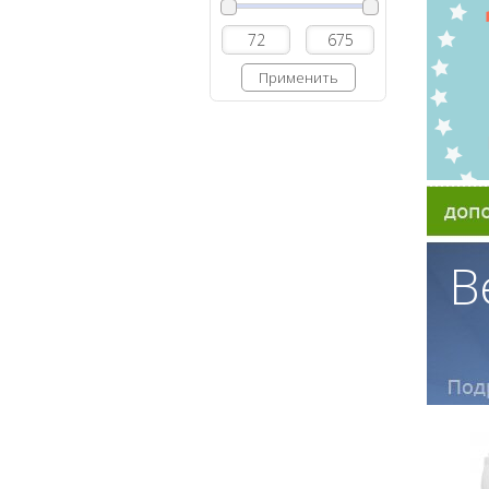
Применить
B