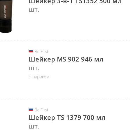
Шейкер 3-в-1 TS1352 500 мл
шт.
Be First
Шейкер MS 902 946 мл
шт.
с шариком.
Be First
Шейкер TS 1379 700 мл
шт.