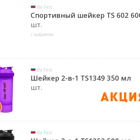
Be First
Спортивный шейкер TS 602 60
шт.
с шариком.
Be First
Шейкер 2-в-1 TS1349 350 мл
шт.
Be First