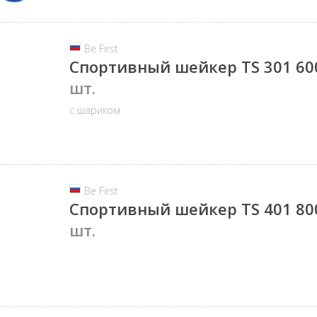
Be First
Спортивный шейкер TS 301 60
шт.
с шариком
Be First
Спортивный шейкер TS 401 80
шт.