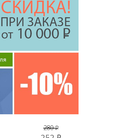
280
руб.
252
руб.