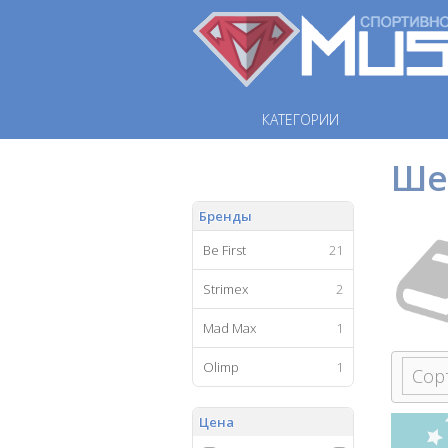
КАТЕГОРИИ
Ше
Бренды
Be First
21
Strimex
2
Mad Max
1
Olimp
1
Цена