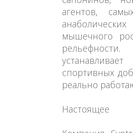
агентов, сам
анаболически
мышечного ро
рельефности.
устанавливае
спортивных доб
реально работа
Настоящее