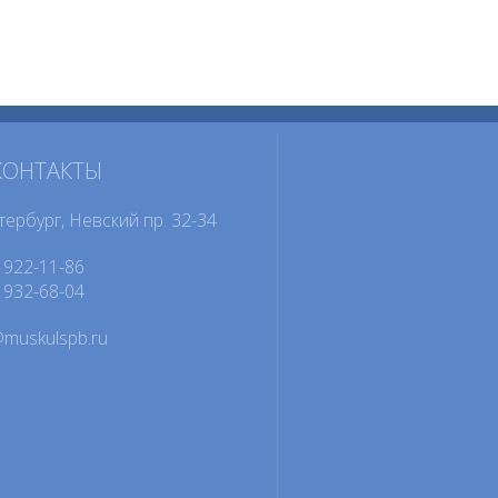
КОНТАКТЫ
тербург, Невский пр. 32-34
922-11-86
932-68-04
@muskulspb.ru