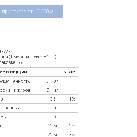
при заказе от 10 000
руб.
ваниль
ции (1 мерная ложка = 34 г)
паковке: 53
ие в порции
%РСН*
ская ценность
130 ккал
алории из жиров
5 ккал
ов
0.5 г
1%
асыщенных
0 г
иры
0 г
н
15 мг
5%
75 мг
3%