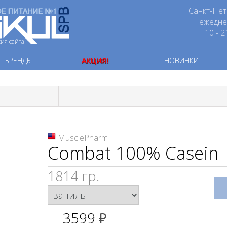
Санкт-Пет
ежедн
10 - 2
сия сайта
БРЕНДЫ
АКЦИЯ!
НОВИНКИ
MusclePharm
Combat 100% Casein
1814 гр.
3599
руб.