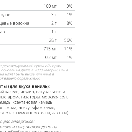
100 мг
3%
водов
3 г
1%
ищевые волокна
2 г
8%
хар
1 г
28 г
56%
715 мг
71%
0.2 мг
1%
от рекомендованной суточной нормы
 основан на диете в 2000 калорий. Ваша
ма может быть выше или ниже в
от вашего образа жизни.
ты (для вкуса ваниль):
й казеин, инулин, натуральные и
ные ароматизаторы, морская соль,
амедь, ксантановая камедь,
я смола, ацесульфам калия,
смесь энзимов (протеаза, лактаза).
 для аллергиков:
олоко и сою; произведено на
ии, обрабатывающем продукты,