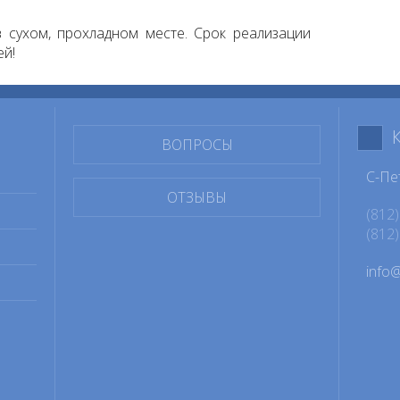
 сухом, прохладном месте. Срок реализации
ей!
ВОПРОСЫ
С-Пе
ОТЗЫВЫ
(812)
(812)
info