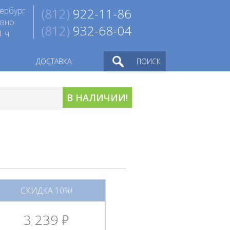
ербург
(812)
922-11-86
евно
(812)
932-68-04
1 ч
ДОСТАВКА
ПОИСК
В НАЛИЧИИ!
СКИДКА 10%!
3 239
руб.