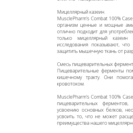
Мицеллярный казеин.
MusclePharm’s Combat 100% Casei
организм ценные и мощные ами
отлично подходит для употребле
только мицеллярный казеин 
исследования показывают, чт
защитить мышечную ткань от раз
Смесь пищеварительных фермент
Пищеварительные ферменты по
кишечному тракту. Они помог
кровотоком.
MusclePharm’s Combat 100% Case
пищеварительных ферментов,
усвоению основных белков, не
усвоить то, что не может расщ
преимущества нашего мицеллярно