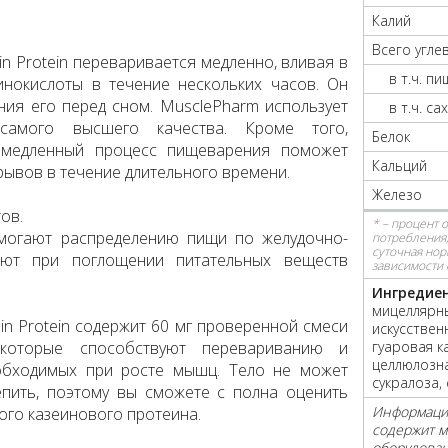
Калий
Всего угле
n Protein переваривается медленно, вливая в
в т.ч. п
нокислоты в течение нескольких часов. Он
ния его перед сном. MusclePharm использует
в т.ч. са
самого высшего качества. Кроме того,
Белок
о медленный процесс пищеварения поможет
Кальций
рывов в течение длительного времени.
Железо
ов.
* – процент 
могают распределению пищи по желудочно-
потребления,
суточная нор
ают при поглощении питательных веществ
зависимости 
Ингредиен
мицеллярны
in Protein содержит 60 мг проверенной смеси
искусствен
 которые способствуют перевариванию и
гуаровая к
целлюлозна
обходимых при росте мышц. Тело не может
сукралоза, 
епить, поэтому вы сможете с полна оценить
Информация
го казеинового протеина.
содержит м
оборудован