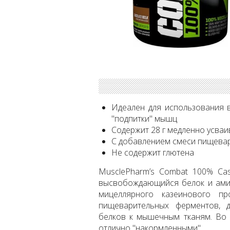
Идеален для использования в
"подпитки" мышц
Содержит 28 г медленно усва
С добавлением смеси пищева
Не содержит глютена
MusclePharm’s Combat 100% Cas
высвобождающийся белок и амин
мицеллярного казеинового п
пищеварительных ферментов, 
белков к мышечным тканям. Во
отлично "накормленными".