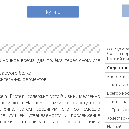
Купить
для вкуса 
Состав пор
Порций в у
 ночное время, для приёма перед сном, для
Содержан
иваемого белка
Энергетиче
рительных ферментов
в т.ч. к
Всего жир
ein Protein содержит устойчивый, медленно
в т.ч. н
окислоты. Начнём с наилучшего доступного
ротеина, затем соединим его со смесью
Транс-ж
для лучшей усваиваемости и продвижения
Холестери
 время сна ваши мышцы остаются сытыми и
Натрий