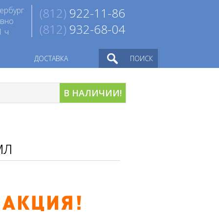
ербург
(812)
922-11-86
евно
(812)
932-68-04
1 ч
ДОСТАВКА
ПОИСК
В НАЛИЧИИ!
мл