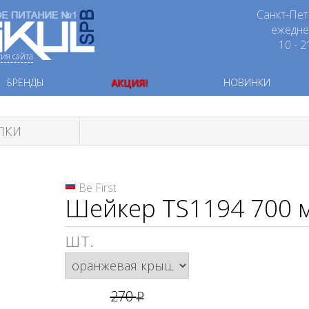
Санкт-Пет
ежедн
10 - 2
сия сайта
БРЕНДЫ
АКЦИЯ!
НОВИНКИ
ЛКИ
Be First
Шейкер TS1194 700 
шт.
270
руб.