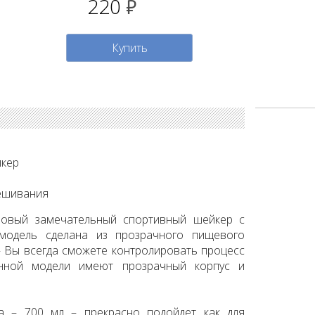
220
руб.
Купить
йкер
мешивания
 новый замечательный спортивный шейкер с
 модель сделана из прозрачного пищевого
– Вы всегда сможете контролировать процесс
нной модели имеют прозрачный корпус и
а – 700 мл – прекрасно подойдет как для