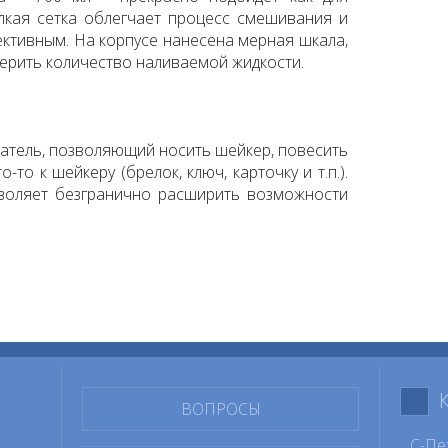
елкая сетка облегчает процесс смешивания и
ективным. На корпусе нанесена мерная шкала,
ерить количество наливаемой жидкости.
атель, позволяющий носить шейкер, повесить
о-то к шейкеру (брелок, ключ, карточку и т.п.).
воляет безгранично расширить возможности
ВОПРОСЫ
С-Пе