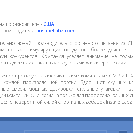
на производитель -
США
 производителя -
insaneLabz.com
тельно новый производитель спортивного питания из С
ом новых стимулирующих продуктов, более действе
ами конкурентов. Компания уделяет внимание не тольк
тся наделить их приятными вкусовыми характеристиками.
ция контролируется американскими комитетами GMP и FDA
у каждой произведенной партии. Здесь нет скучных к
ьные смеси, мощные дозировки, стильные упаковки – в
ции компании. Она создана только для профессиональных с
ься с невероятной силой спортивных добавок Insane Labz.