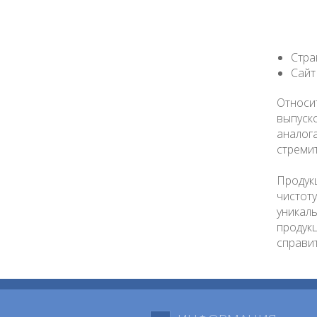
Стра
Сайт
Относи
выпуск
аналог
стреми
Продук
чистот
уникал
продук
справит