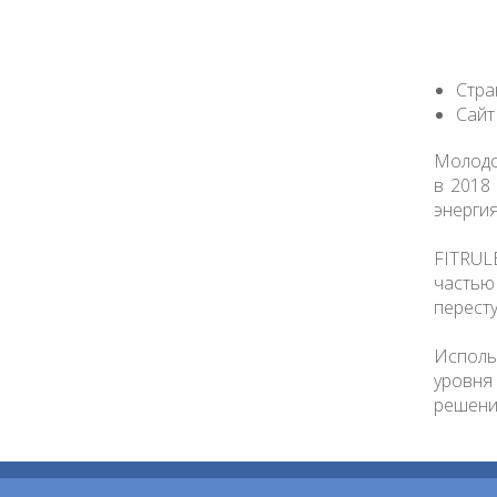
Стра
Сайт
Молодо
в 2018
энергия
FITRUL
частью
пересту
Исполь
уровня
решению