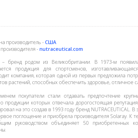
на производитель -
США
 производителя -
nutraceutical.com
y – бренд родом из Великобритании. В 1973-м появила
ается продукция для спортсменов, изготавливающаяс
одит компания, которая одной из первых предложила пот
тов растений, способных обеспечить здоровье, отличное с
менем покупатели стали отдавать предпочтение круп
во продукции которых отвечала дорогостоящая репутация
ировал на это создав в 1993 году бренд NUTRACEUTICAL. В
ервое поглощение и приобрела производителя Solaray. К
щим руководством объединяет 50 приобретенных ко
ны.