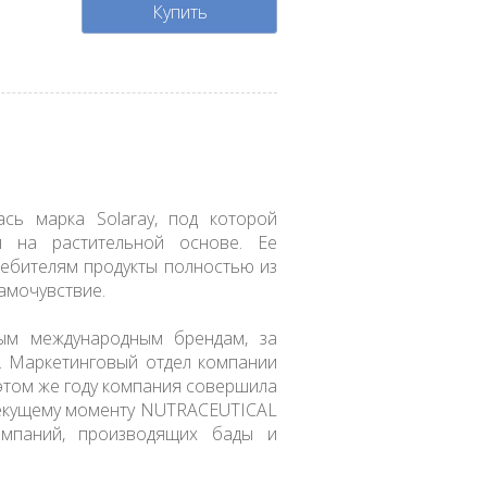
Купить
сь марка Solaray, под которой
я на растительной основе. Ее
ребителям продукты полностью из
амочувствие.
ным международным брендам, за
. Маркетинговый отдел компании
 этом же году компания совершила
 текущему моменту NUTRACEUTICAL
мпаний, производящих бады и