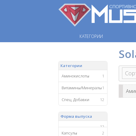
КАТЕГОРИИ
Sol
Категории
Аминокислоты
1
Витамины/Минералы
1
Ами
Спец. Добавки
12
Форма выпуска
12
Капсулы
2