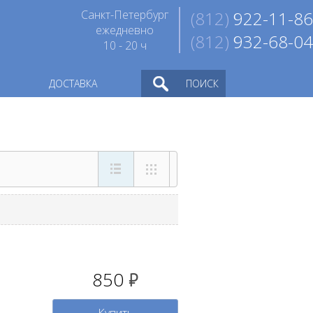
Санкт-Петербург
(812)
922-11-86
ежедневно
(812)
932-68-04
10 - 20 ч
ДОСТАВКА
ПОИСК
850
руб.