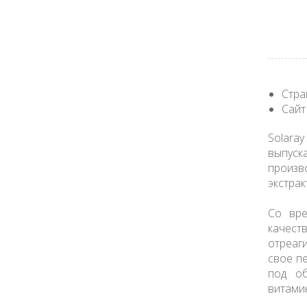
Стра
Сайт
Solara
выпуск
произв
экстрак
Со вре
качест
отреаг
свое п
под об
витами