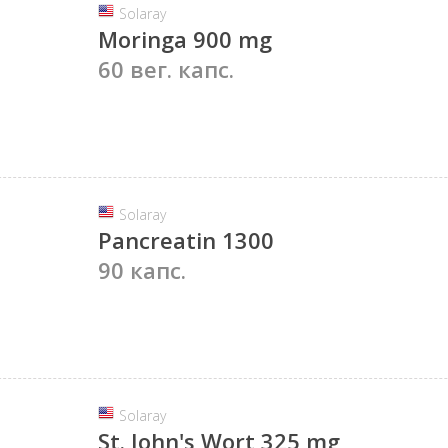
Solaray
Moringa 900 mg
60 вег. капс.
Solaray
Pancreatin 1300
90 капс.
Solaray
St. John's Wort 325 mg