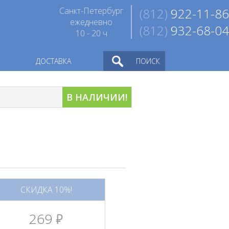
Санкт-Петербург
(812)
922-11-86
ежедневно
(812)
932-68-04
10 - 20 ч
ДОСТАВКА
ПОИСК
В НАЛИЧИИ!
СКИДКА 10%!
269
руб.