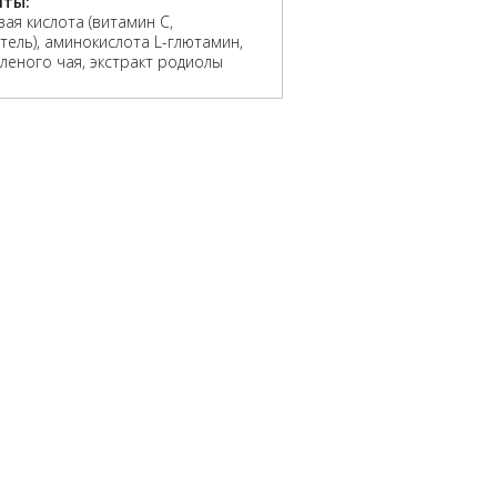
нты:
ая кислота (витамин С,
тель), аминокислота L-глютамин,
еленого чая, экстракт родиолы