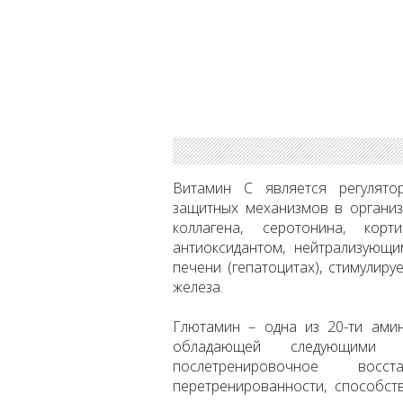
Витамин С является регулято
защитных механизмов в организм
коллагена, серотонина, корт
антиоксидантом, нейтрализующи
печени (гепатоцитах), стимулир
железа.
Глютамин – одна из 20-ти ами
обладающей следующими 
послетренировочное восст
перетренированности, способст