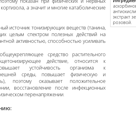
поэтому показан при физических и нервных
Ингредие
аскорбинов
кортизола, а значит и многие катаболические
антиокисли
экстракт з
розовой.
ьный источник тонизирующих веществ (танина,
щих целым спектром полезных действий на
дантной активностью, способностью усиливать
общеукрепляющее средство растительного
бщетонизирующее действие, относится к
повышает устойчивость организма к
внешней среды, повышает физическую и
ть), поэтому оказывает положительное
онии, восстановление после инфекционных
физическом перенапряжении.
нию: