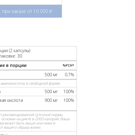
при заказе от 10 000
руб.
ции (2 капсулы)
паковке: 30
ие в порции
%РСН*
500 мг
0.7%
, аминокислоты в свободной форме:
н
500 мг
100%
ая кислота
900 мг
100%
от рекомендованной суточной нормы
 основан на диете в 2000 калорий. Ваша
ма может быть выше или ниже в
от вашего образа жизни.