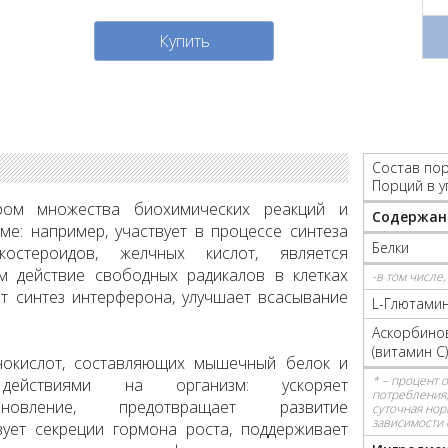
Купить
Состав пор
Порций в у
ром множества биохимических реакций и
Содержан
е: например, участвует в процессе синтеза
Белки
икостероидов, желчных кислот, является
м действие свободных радикалов в клетках
-в том числе
ует синтез интерферона, улучшает всасывание
L-Глютами
Аскорбинов
(витамин С)
нокислот, составляющих мышечный белок и
* – процент 
действиями на организм: ускоряет
потребления,
ановление, предотвращает развитие
суточная нор
зависимости 
вует секреции гормона роста, поддерживает