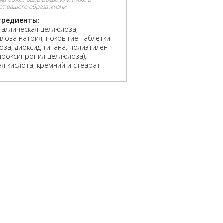
от вашего образа жизни.
гредиенты:
аллическая целлюлоза,
лоза натрия, покрытие таблетки
оза, диоксид титана, полиэтилен
идроксипропил целлюлоза),
я кислота, кремний и стеарат