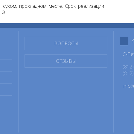
 сухом, прохладном месте. Срок реализации
ей!
ВОПРОСЫ
С-Пе
ОТЗЫВЫ
(812)
(812)
info