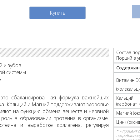
Купить
Состав пор
Порций в у
й и зубов
Содержан
ой системы
ь
Витамин D
(холекальц
- это сбалансированная формула важнейших
Кальций
ка. Кальций и Магний поддерживают здоровье
(карбонат 
лияют на функцию обмена веществ и нервной
Магний (ок
 роль в образовании протеина в организме.
Цинк (оксид
отеина и выработке коллагена, регулируя
* – процент 
потребления,
суточная нор