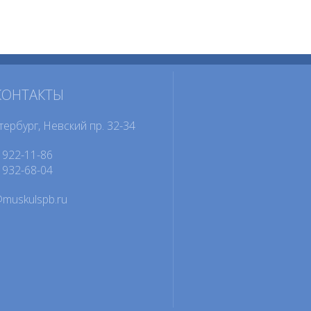
КОНТАКТЫ
тербург, Невский пр. 32-34
922-11-86
932-68-04
@muskulspb.ru