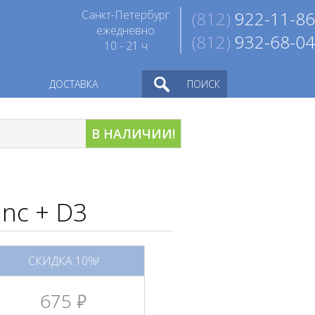
Санкт-Петербург
(812)
922-11-86
ежедневно
(812)
932-68-04
10 - 21 ч
ДОСТАВКА
ПОИСК
В НАЛИЧИИ!
inc + D3
СКИДКА 10%!
675
руб.