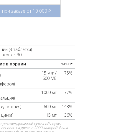
при заказе от 10 000
руб.
ции (3 таблетки)
паковке: 30
ие в порции
%РСН*
15 мкг /
75%
3
600 МЕ
иферол)
1000 мг
77%
кальция)
сид магния)
600 мг
143%
 цинка)
15 мг
136%
от рекомендованной суточной нормы
 основан на диете в 2000 калорий. Ваша
ма может быть выше или ниже в