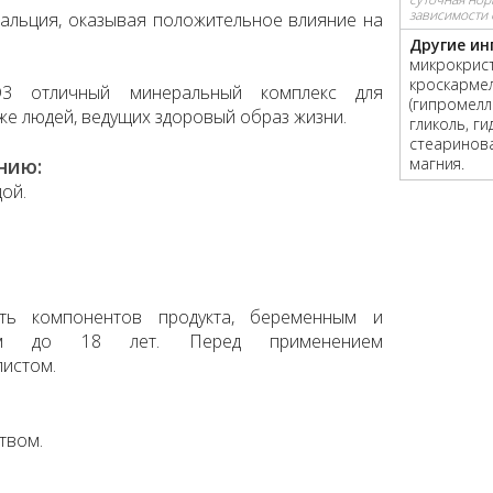
зависимости 
альция, оказывая положительное влияние на
Другие ин
микрокрист
кроскармел
D3 отличный минеральный комплекс для
(гипромелл
же людей, ведущих здоровый образ жизни.
гликоль, г
стеаринова
нию:
магния.
дой.
сть компонентов продукта, беременным и
ям до 18 лет. Перед применением
листом.
твом.