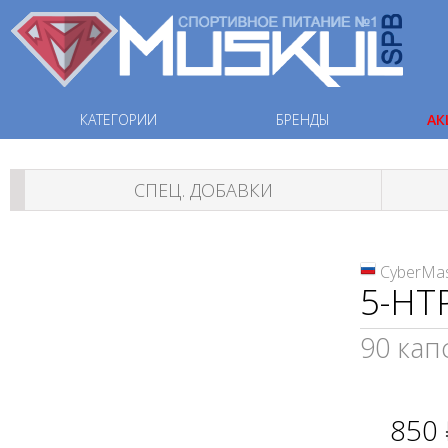
КАТЕГОРИИ
БРЕНДЫ
АК
СПЕЦ. ДОБАВКИ
CyberMa
5-HT
90 капс
850