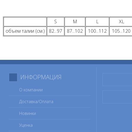
S
М
L
XL
объем талии (см.)
82...97
87...102
100...112
105...120
ИНФОРМАЦИЯ
О компании
Доставка/Оплата
Новинки
Уценка