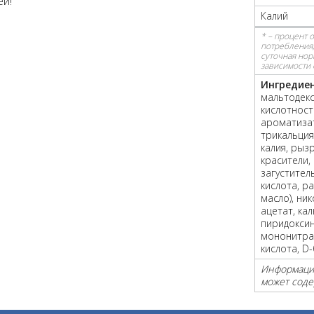
ей!
Калий
* – процент 
потребления,
суточная нор
зависимости 
Ингредие
мальтодекс
кислотност
ароматизат
трикальция
калия, рыз
красители, 
загустител
кислота, р
масло), ни
ацетат, ка
пиридоксин
мононитра
кислота, D
Информация
может соде