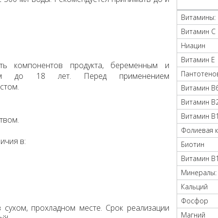
Витамины:
Витамин С
Ниацин
Витамин Е
сть компонентов продукта, беременным и
Пантотенов
ам до 18 лет. Перед применением
стом.
Витамин B
Витамин B
Витамин B
твом.
Фолиевая 
ичия в:
Биотин
Витамин B
Минералы:
Кальций
Фосфор
 сухом, прохладном месте. Срок реализации
Магний