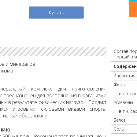
Купить
Состав пор
Порций в у
ов и минералов
Содержан
анизма
Энергетиче
Жиры
неральный комплекс для приготовления
в т.ч. н
кс предназначен для восполнения в организме
ых в результате физических нагрузок. Продукт
Углеводы
хся игровыми, силовыми видами спорта,
в т.ч. са
ктивный образ жизни.
Белки
нию:
Соль
с 500 мл воды. Рекомендуется принимать до и