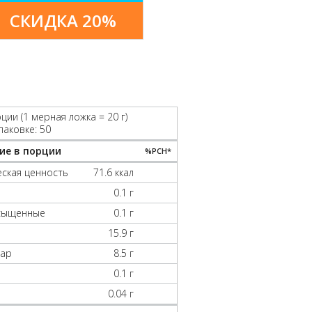
СКИДКА 20%
ции (1 мерная ложка = 20 г)
паковке: 50
ие в порции
%РСН*
ская ценность
71.6 ккал
0.1 г
асыщенные
0.1 г
15.9 г
хар
8.5 г
0.1 г
0.04 г