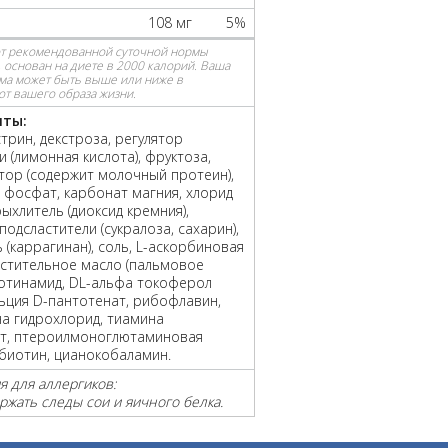
108 мг
5%
от рекомендованной суточной нормы
 основан на диете в 2000 калорий. Ваша
ма может быть выше или ниже в
от вашего образа жизни.
нты
:
трин, декстроза, регулятор
и (лимонная кислота), фруктоза,
ор (содержит молочный протеин),
 фосфат, карбонат магния, хлорид
рыхлитель (диоксид кремния),
подсластители (сукралоза, сахарин),
ь (каррагинан), соль, L-аскорбиновая
астительное масло (пальмовое
котинамид, DL-альфа токоферол
льция D-пантотенат, рибофлавин,
а гидрохлорид, тиамина
т, птероилмоноглютаминовая
-биотин, цианокобаламин.
 для аллергиков:
ржать следы сои и яичного белка.