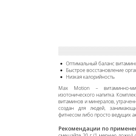
Оптимальный баланс витамин
Быстрое восстановление орг
Низкая калорийность
Max Motion – витаминно-ми
изотонического напитка. Компле
витаминов и минералов, утраченн
создан для людей, занимающи
фитнесом либо просто ведущих а
Рекомендации по примене
смешайте 20 г (1 мерную ложку) 