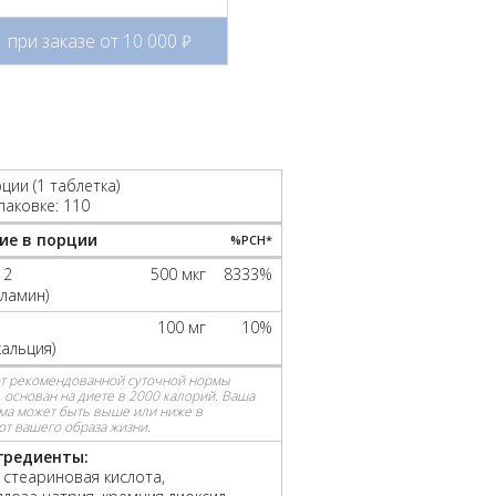
при заказе от 10 000
руб.
ции (1 таблетка)
паковке: 110
ие в порции
%РСН*
12
500 мкг
8333%
ламин)
100 мг
10%
кальция)
от рекомендованной суточной нормы
 основан на диете в 2000 калорий. Ваша
ма может быть выше или ниже в
от вашего образа жизни.
гредиенты:
 стеариновая кислота,