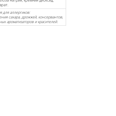
лоза натрия, кремния диоксид,
арат.
 для аллергиков:
ения сахара, дрожжей, консервантов,
ных ароматизаторов и красителей.