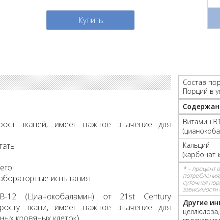
Купить
Состав пор
Порций в у
Содержан
Витамин B
рост тканей, имеет важное значение для
(цианокоба
тать
Кальций
(карбонат 
щего
* – процент 
потребления,
лабораторные испытания
суточная нор
зависимости 
B-12 (Цианокобаламин) от 21st Century
Другие ин
росту ткани, имеет важное значение для
целлюлоза,
ых кровяных клеток).