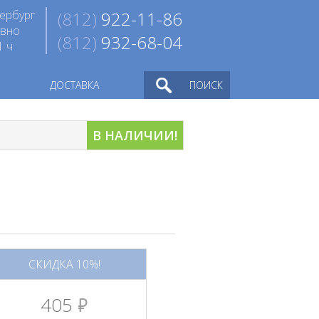
ербург
(812)
922-11-86
евно
(812)
932-68-04
1 ч
ДОСТАВКА
ПОИСК
В НАЛИЧИИ!
СКИДКА 10%!
405
руб.