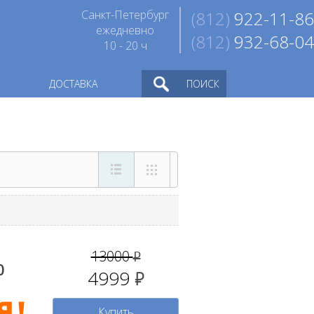
Санкт-Петербург
(812)
922-11-86
ежедневно
(812)
932-68-04
10 - 20 ч
ДОСТАВКА
ПОИСК
13000
руб.
0
4999
руб.
Купить