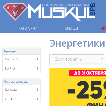
КАТЕГОРИИ
БРЕНДЫ
АК
Энергетики
Бренды
Natural Supp
1
Be First
1
Форма выпуска
Капсулы
1
Жидкие
1