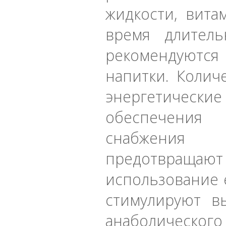
жидкости, вит
время длител
рекомендуютс
напитки. Колич
энергетические
обеспечения
снабжения 
предотвращ
использование е
стимулируют в
анаболического