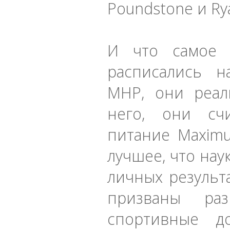
Poundstone и Rya
И что самое 
расписались н
MHP, они реал
него, они сч
питание Maximu
лучшее, что нау
личных результ
призваны раз
спортивные д