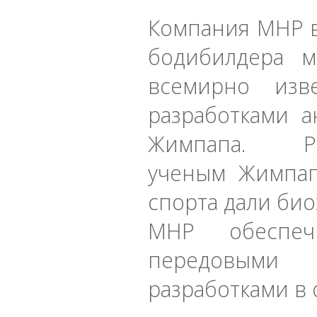
Компания МНР в
бодибилдера м
всемирно изв
разработками а
Жимпапа. Р
ученым Жимпап
спорта дали би
МНР обеспеч
передовыми
разработками в 