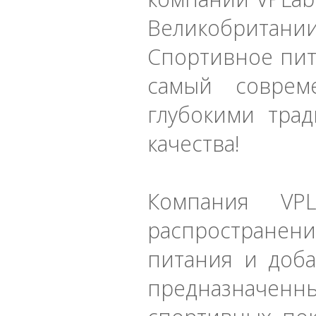
Великобритан
Спортивное пит
самый соврем
глубокими тра
качества!
Компания VPL
распростране
питания и доба
предназначе