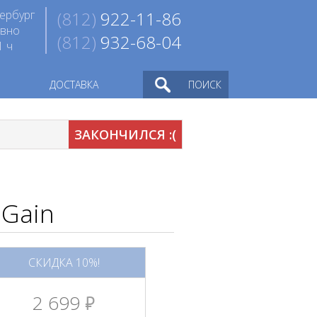
ербург
(812)
922-11-86
евно
(812)
932-68-04
1 ч
ДОСТАВКА
ПОИСК
ЗАКОНЧИЛСЯ :(
 Gain
СКИДКА 10%!
2 699
руб.