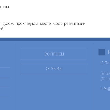
твом.
 сухом, прохладном месте. Срок реализации
ей!
ВОПРОСЫ
С-Пе
ОТЗЫВЫ
(812)
(812)
info