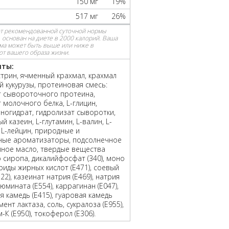
150 мг
19%
517 мг
26%
от рекомендованной суточной нормы
 основан на диете в 2000 калорий. Ваша
ма может быть выше или ниже в
от вашего образа жизни.
нты:
трин, ячменный крахмал, крахмал
й кукурузы, протеиновая смесь:
т сывороточного протеина,
 молочного белка, L-глицин,
ногидрат, гидролизат сыворотки,
 казеин, L-глутамин, L-валин, L-
 L-лейцин, природные и
нные ароматизаторы, подсолнечное
яное масло, твердые вещества
о сиропа, дикалийфосфат (340), моно
ериды жирных кислот (E471), соевый
22), казеинат натрия (E469), натрия
юмината (E554), каррагинан (E047),
я камедь (E415), гуаровая камедь
мент лактаза, соль, сукралоза (E955),
-К (E950), токоферол (E306).