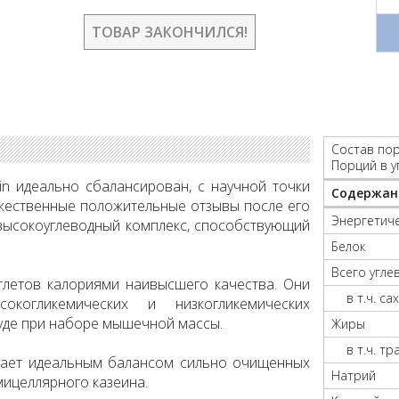
ТОВАР ЗАКОНЧИЛСЯ!
Состав пор
Порций в у
ain идеально сбалансирован, с научной точки
Содержан
жественные положительные отзывы после его
Энергетиче
о высокоуглеводный комплекс, способствующий
Белок
Всего угле
тлетов калориями наивысшего качества. Они
в т.ч. са
окогликемических и низкогликемических
руде при наборе мышечной массы.
Жиры
в т.ч. т
адает идеальным балансом сильно очищенных
Натрий
мицеллярного казеина.