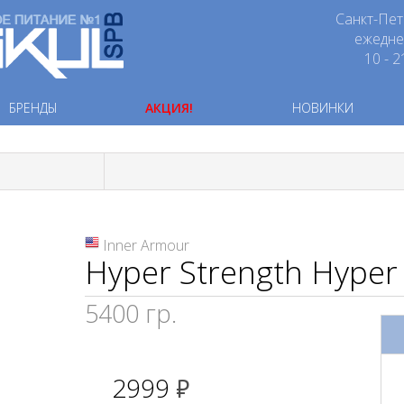
Санкт-Пет
ежедн
10 - 2
БРЕНДЫ
АКЦИЯ!
НОВИНКИ
Inner Armour
Hyper Strength Hyper
5400 гр.
2999
руб.