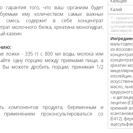
Кальций
то гарантия того, что ваш организм будет
Калий
ебуемым ему количеством самых важных
* – процент 
ая смесь содержит в себе концентрат
потребления,
трат молочного белка, креатина моногидрат,
суточная нор
зависимости 
ый казеин.
Ингредие
мальтодекс
нию:
из восково
 ложки - 335 г) с 800 мл воды, молока или
концентра
майте одну порцию между приемами пищи, а
концентрат
креатин мо
. Вы можете дробить порции, принимая 1/2
мицеллярный
изолейцин,
искусстве
масло, льн
кукурузног
- и диглиц
лецитин (Е3
сть компонентов продукта, беременным и
кремний ал
применением проконсультироваться со
ксантанова
(E412), фер
ацесульфам