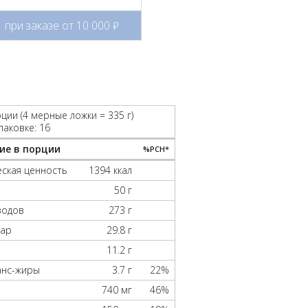
при заказе от 10 000
руб.
ции (4 мерные ложки = 335 г)
паковке: 16
ие в порции
%РСН*
ская ценность
1394 ккал
50 г
водов
273 г
хар
29.8 г
11.2 г
ранс-жиры
3.7 г
22%
740 мг
46%