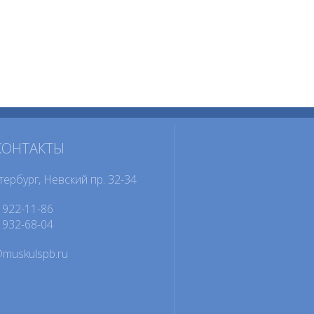
КОНТАКТЫ
тербург, Невский пр. 32-34
922-11-86
932-68-04
@muskulspb.ru