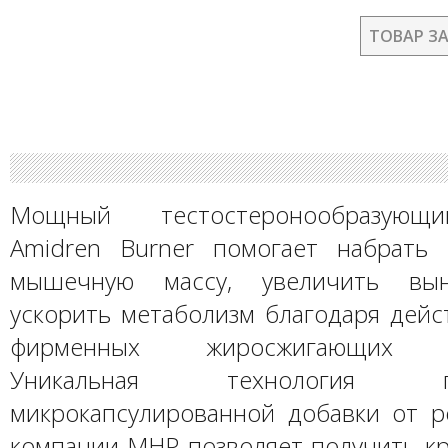
ТОВАР З
Мощный тестостеронообразующ
Amidren Burner помогает набрать
мышечную массу, увеличить вын
ускорить метаболизм благодаря дейс
фирменных жиросжигающих ко
Уникальная технология при
микрокапсулированной добавки от 
компании MHP позволяет получить кр