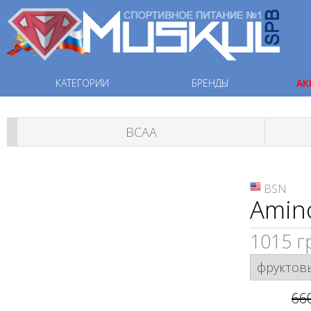
КАТЕГОРИИ
БРЕНДЫ
АК
ВСАА
BSN
Amino
1015 г
66