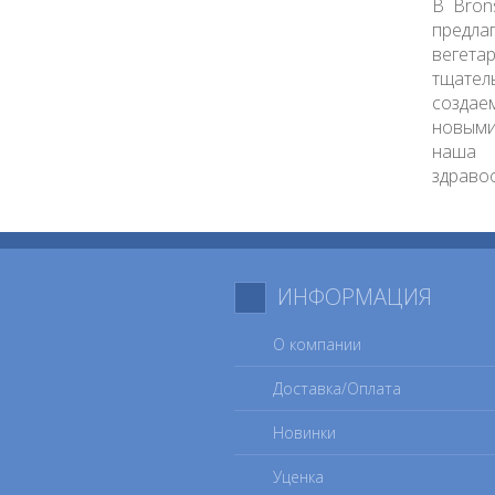
В Bron
предла
вегета
тщател
создае
новыми
наша 
здраво
ИНФОРМАЦИЯ
О компании
Доставка/Оплата
Новинки
Уценка