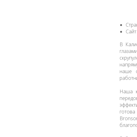
Стра
Сайт
В Кали
глазам
скрупу
напрям
наше 
работн
Наша к
передо
эффект
готова
Bronso
благоп