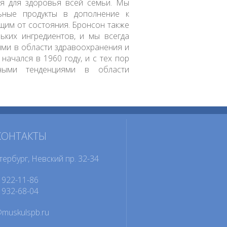
ия для здоровья всей семьи. Мы
ьные продукты в дополнение к
щим от состояния. Бронсон также
ьких ингредиентов, и мы всегда
ями в области здравоохранения и
ачался в 1960 году, и с тех пор
ными тенденциями в области
КОНТАКТЫ
тербург, Невский пр. 32-34
922-11-86
932-68-04
@muskulspb.ru