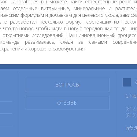
son Laboratories вы можете найти естественные решен
гаем отдельные витаминные, минеральные и растител
рианским формулам и добавкам для целевого ухода, завися
ьно разработал несколько формул, состоящих из нескол
м что-то новое, чтобы идти в ногу с передовыми тенденци
 открытиями исследований. Наш инновационный процесс н
команда развивалась, следя за самыми современ
охранения и хорошего самочувствия.
ВОПРОСЫ
С-Пе
ОТЗЫВЫ
(812)
(812)
info