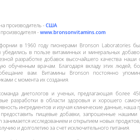
на производитель -
США
 производителя -
www.bronsonvitamins.com
форнии в 1960 году пионерами Bronson Laboratories б
и убедились в пользе витаминных и минеральных добавок
лезной разработке добавок высочайшего качества наши 
ую обученным врачам. Благодаря вкладу этих людей, б
обещание вам. Витамины Bronson постоянно упомин
иками с момента их создания.
оманда диетологов и ученых, предлагающая более 450
вые разработки в области здоровья и хорошего самоч
ивность ингредиентов и изучая клинические данные, наша 
 предоставить пищевые добавки, запрошенные нашими к
n занимается исследованием и открытием новых продуктов,
олучию и долголетию за счет исключительного питания.