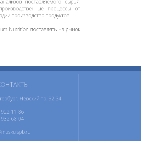
анализов поставляемого сырья.
производственные процессы от
адии производства продуктов.
m Nutrition поставлять на рынок
КОНТАКТЫ
тербург, Невский пр. 32-34
922-11-86
932-68-04
@muskulspb.ru