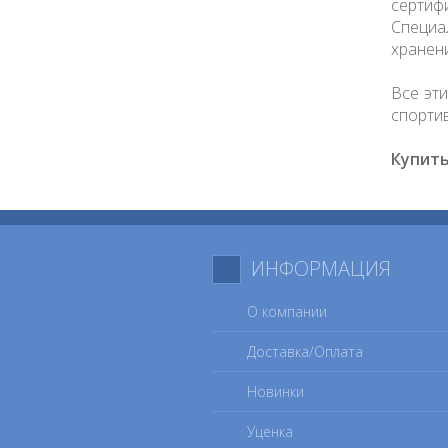
сертиф
Специа
хранен
Все эт
спорти
Купить
ИНФОРМАЦИЯ
О компании
Доставка/Оплата
Новинки
Уценка