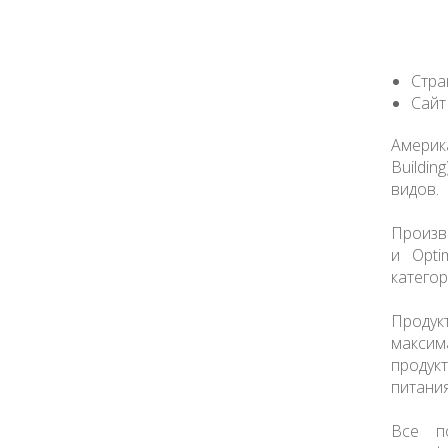
Стра
Сайт
Америк
Buildi
видов.
Произв
и Opti
категор
Продук
максим
продук
питания
Все п