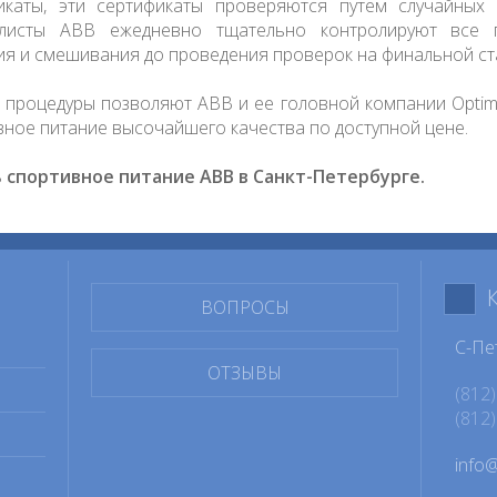
икаты, эти сертификаты проверяются путем случайных 
листы ABB ежедневно тщательно контролируют все 
ия и смешивания до проведения проверок на финальной ст
и процедуры позволяют ABB и ее головной компании Optimu
вное питание высочайшего качества по доступной цене.
 спортивное питание ABB в Санкт-Петербурге.
ВОПРОСЫ
С-Пе
ОТЗЫВЫ
(812)
(812)
info