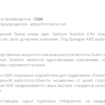
на производитель -
США
 производителя -
abbperformance.com
анский бренд номер один Optimum Nutrition (ON) поз
ng) как свою дочернюю компанию. Под брендом ABB выпус
одственные мощности компании располагается на более ч
mum Nutrition являются единственными компаниями, к
иях спортивного питания.
ты ABB специально разработаны для поддержания сбалан
альной работоспособности, независимо от целей спорт
тов ABB придерживается самых высоких стандартов качес
.
оставщики сырья тщательно отбираются, на каждый