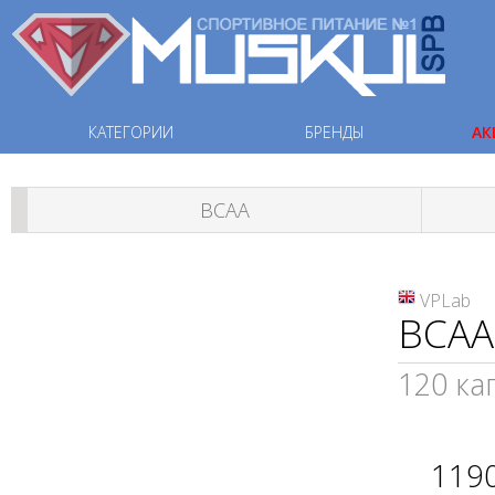
КАТЕГОРИИ
БРЕНДЫ
АК
ВСАА
VPLab
BCAA 
120 ка
119