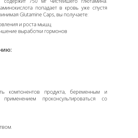
s содержит 750 мг чистейшего глютамина.
 аминокислота попадает в кровь уже спустя
инимая Glutamine Caps, вы получаете:
овления и роста мышц
учшение выработки гормонов
нию:
сть компонентов продукта, беременным и
применением проконсультироваться со
твом.