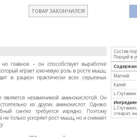
ТОВАР ЗАКОНЧИЛСЯ!
Состав пор
Порций в у
, но главное – он способствует выработке
Содержан
 который играет ключевую роль в росте мышц.
Магний
дит в рацион практически всех серьезных
Калий
L-Глутамин
е является незаменимой аминокислотой. Он
Ингредие
стоятельно из других аминокислот. Однако
L-Глутамин
ный синтез требуется изрядно. Поэтому
стеарат, м
 не только ускоряет рост мышц, но и снимает
у.