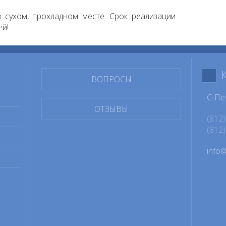
 сухом, прохладном месте. Срок реализации
ей!
ВОПРОСЫ
С-Пе
ОТЗЫВЫ
(812)
(812)
info