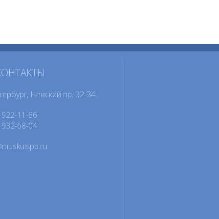
КОНТАКТЫ
тербург, Невский пр. 32-34
922-11-86
932-68-04
@muskulspb.ru