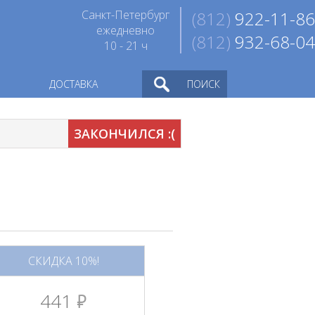
Санкт-Петербург
(812)
922-11-86
ежедневно
(812)
932-68-04
10 - 21 ч
ДОСТАВКА
ПОИСК
ЗАКОНЧИЛСЯ :(
СКИДКА 10%!
441
руб.