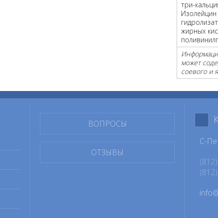
три-кальция
Изолейцин (
гидролизат
жирных кис
поливинил
Информация
может соде
соевого и 
ВОПРОСЫ
С-Пе
ОТЗЫВЫ
(812)
(812)
info