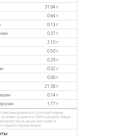
31.94 г
0.64 г
н
0.13 г
анин
0.37 г
2.10 г
0.50 г
0.29 г
ан
0.02 г
0.06 г
21.38 г
лизин
0.14 г
пролин
1.77 г
от рекомендованной суточной нормы
 основан на диете в 2000 калорий. Ваша
ма может быть выше или ниже в
от вашего образа жизни.
нты: