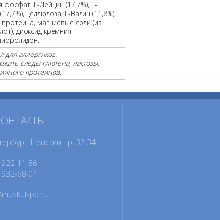
 фосфат, L-Лейцин (17,7%), L-
17,7%), целлюлоза, L-Валин (11,8%),
 протеина, магниевые соли (из
лот), диоксид кремния
пирролидон.
 для аллергиков:
ржать следы глютена, лактозы,
яичного протеинов.
КОНТАКТЫ
тербург, Невский пр. 32-34
922-11-86
932-68-04
@muskulspb.ru