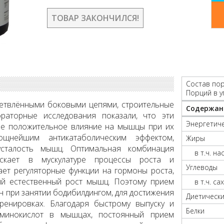
ТОВАР ЗАКОНЧИЛСЯ!
Состав пор
Порций в у
ветвлёнными боковыми цепями, строительные
Содержан
ораторные исследования показали, что эти
Энергетиче
е положительное влияние на мышцы при их
щнейшим антикатаболическим эффектом,
Жиры
сталость мышц. Оптимальная комбинация
в т.ч. н
ускает в мускулатуре процессы роста и
Углеводы
ает регуляторные функции на гормоны роста,
ый естественный рост мышц. Поэтому прием
в т.ч. са
н при занятии бодибилдингом, для достижения
Диетически
ренировках. Благодаря быстрому выпуску и
Белки
минокислот в мышцах, постоянный прием