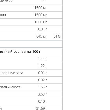
исле ВСАА
4 г
1500 мг
йцин
1500 мг
1000 мг
0.01 г
645 мг
81%
отный состав на 100 г:
1.44 г
1.22 г
новая кислота
0.91 г
0.02 г
овая кислота
1.65 г
3.63 г
0.10 г
н
31.69 г