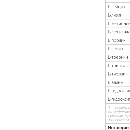
L-лейцин
L-лизин
L-метиони
L-фенилал
L-пролин
L-серин
L-треонин
L-триптоф
L-тирозин
L-валин
L-гидрокси
L-гидрокси
* – процент 
потребления,
суточная нор
зависимости 
Ингредие