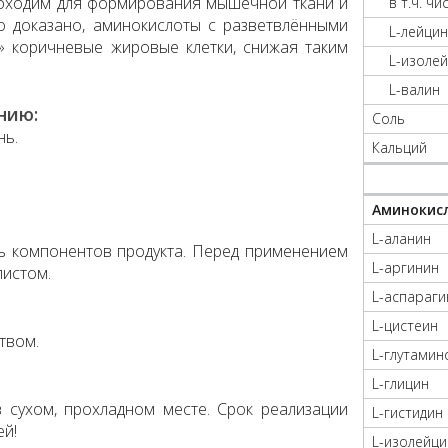
обходим для формирования мышечной ткани и
в т.ч. ч
о доказано, аминокислоты с разветвлёнными
L-лейцин
 коричневые жировые клетки, снижая таким
L-изоле
L-валин
нию:
Соль
нь.
Кальций
Аминокисл
L-аланин
ь компонентов продукта. Перед применением
L-аргинин
листом.
L-аспараги
L-цистеин
твом.
L-глутамин
L-глицин
 сухом, прохладном месте. Срок реализации
L-гистидин
ей!
L-изолейци