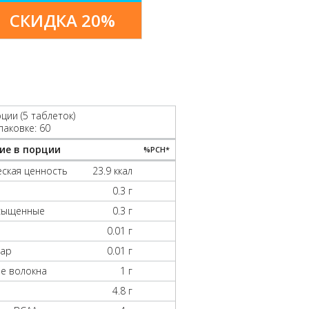
СКИДКА 20%
ции (5 таблеток)
паковке: 60
ие в порции
%РСН*
ская ценность
23.9 ккал
0.3 г
асыщенные
0.3 г
0.01 г
хар
0.01 г
е волокна
1 г
4.8 г