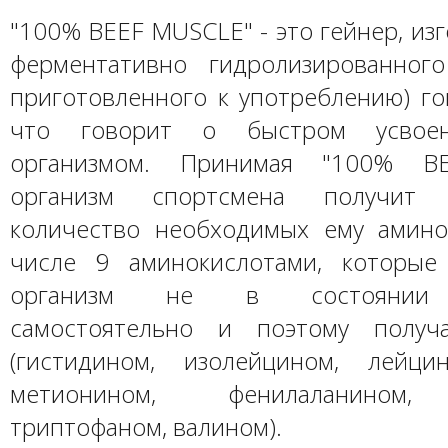
"100% BEEF MUSCLE" - это гейнер, из
ферментативно гидролизированного
приготовленного к употреблению) го
что говорит о быстром усвоен
организмом. Принимая "100% BE
организм спортсмена получит м
количество необходимых ему амино
числе 9 аминокислотами, которые
организм не в состоянии 
самостоятельно и поэтому полу
(гистидином, изолейцином, лейци
метионином, фенилаланином,
триптофаном, валином).