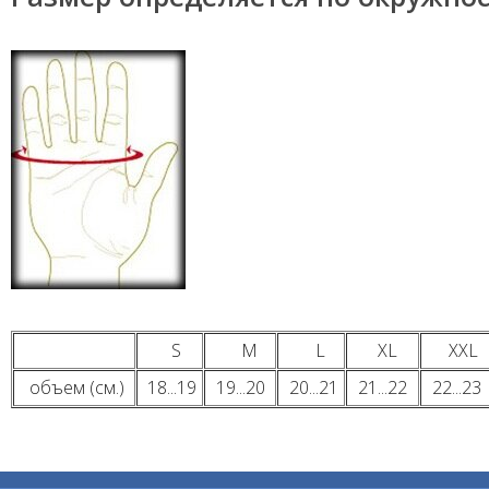
S
M
L
XL
XXL
объем (см.)
18...19
19...20
20...21
21...22
22...23