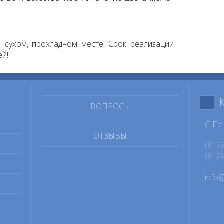
 сухом, прохладном месте. Срок реализации
ей!
ВОПРОСЫ
С-Пе
ОТЗЫВЫ
(812)
(812)
info