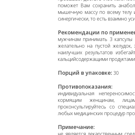
поможет Вам сохранить анабол
мышечную массу по всему телу и
синергически, то есть взаимно ус
Рекомендации по примене
мужчинам принимать 3 капсулы 
желательно на пустой желудок, 
наилучших результатов избега
кальцийсодержащими продуктами 
Порций в упаковке:
30
Противопоказания:
индивидуальная непереносимо
кормящим женщинам, лиц
проконсультируйтесь со специ
любых медицинских процедур про
Примечание:
не является лекарственным сред