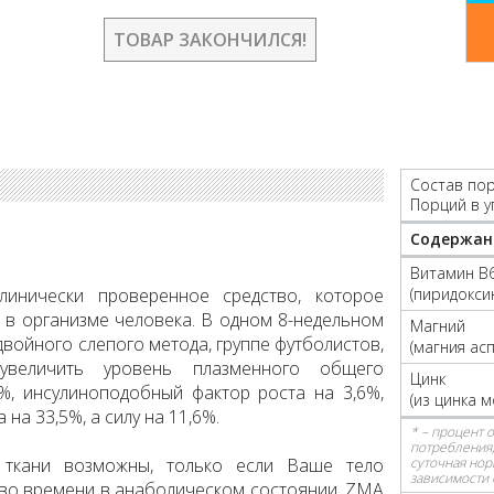
ТОВАР ЗАКОНЧИЛСЯ!
Состав пор
Порций в у
Содержан
Витамин B
инически проверенное средство, которое
(пиридокси
 в организме человека. В одном 8-недельном
Магний
войного слепого метода, группе футболистов,
(магния ас
увеличить уровень плазменного общего
Цинк
%, инсулиноподобный фактор роста на 3,6%,
(из цинка 
на 33,5%, а силу на 11,6%.
* – процент 
потребления,
ткани возможны, только если Ваше тело
суточная нор
зависимости 
во времени в анаболическом состоянии. ZMA