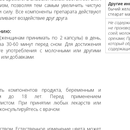
Другие ин
изм, позволяя тем самым увеличить чистую
бычий жела
 силу. Все компоненты препарата действуют
стеарат ма
иливают воздействие друг друга.
Не содержи
не произво
нию:
соей, моло
(женщинам принимать по 2 капсулы) в день,
орехами; П
который об
за 30-60 минут перед сном. Для достижения
содержащие
йте употребления с молочными или другими
или добавками.
сть компонентов продукта, беременным и
ам до 18 лет. Перед применением
алистом. При принятии любых лекарств или
консультируйтесь с врачом.
ством. Естественное изменение цвета может