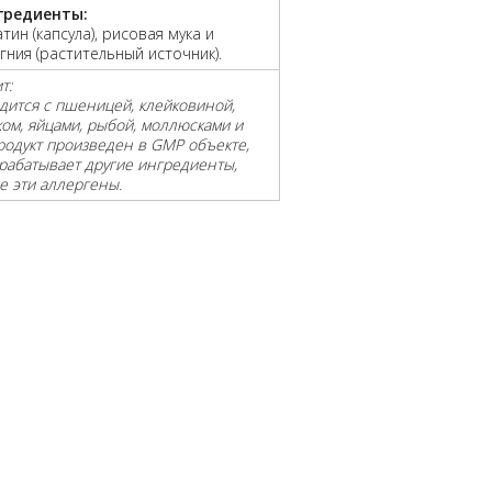
гредиенты:
тин (капсула), рисовая мука и
гния (растительный источник).
т:
дится с пшеницей, клейковиной,
ком, яйцами, рыбой, моллюсками и
родукт произведен в GMP объекте,
рабатывает другие ингредиенты,
 эти аллергены.