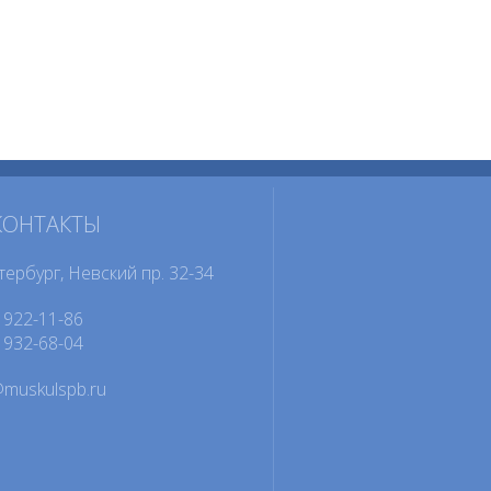
КОНТАКТЫ
тербург, Невский пр. 32-34
922-11-86
932-68-04
@muskulspb.ru