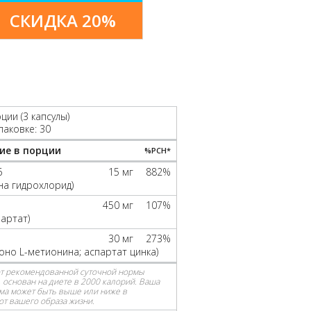
СКИДКА 20%
ции (3 капсулы)
паковке: 30
ие в порции
%РСН*
6
15 мг
882%
на гидрохлорид)
450 мг
107%
партат)
30 мг
273%
моно L-метионина; аспартат цинка)
от рекомендованной суточной нормы
 основан на диете в 2000 калорий. Ваша
ма может быть выше или ниже в
от вашего образа жизни.