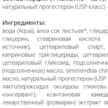
натуральный прогестерон (USP класс) -
Ингредиенты:
вода (Aqua), алоэ сок листьев*, глице
глицерин, стеариновая кислота (
источник), цетеариловый спирт,
каприновые триглицериды, цетеари
цетеариловый гликозид, подсолнечн
(подсолнечное) масло, simmondsia chi
масло, натуральный прогестерон (USP 
лактопероксидаз оксидазы глюкозы
консервант), ксантановая каме
лекарственный (розмарин) экстракт л