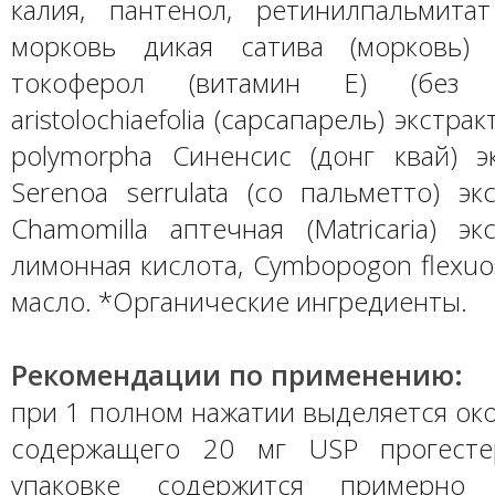
калия, пантенол, ретинилпальмитат
морковь дикая сатива (морковь) 
токоферол (витамин Е) (без с
aristolochiaefolia (сарсапарель) экстра
polymorpha Синенсис (донг квай) эк
Serenoa serrulata (со пальметто) эк
Chamomilla аптечная (Matricaria) эк
лимонная кислота, Cymbopogon flexuo
масло. *Органические ингредиенты.
Рекомендации по применению:
при 1 полном нажатии выделяется окол
содержащего 20 мг USP прогесте
упаковке содержится примерно 