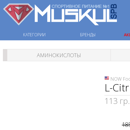
КАТЕГОРИИ
БРЕНДЫ
АК
АМИНОКИСЛОТЫ
NOW Fo
L-Cit
113 гр.
18