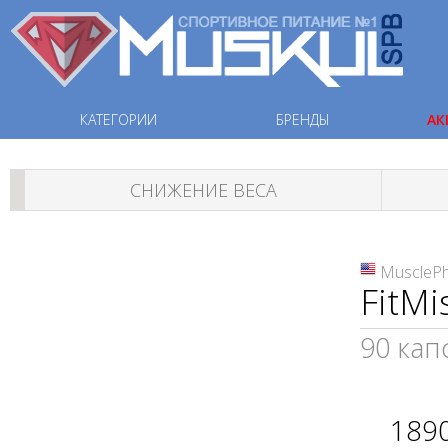
КАТЕГОРИИ
БРЕНДЫ
АК
СНИЖЕНИЕ ВЕСА
MuscleP
FitMi
90 капс
189