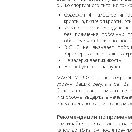
рынке спортивного питания так ка
Содержит 4 наиболее иннов
креатина, включая креатин эти
Креатин этил эстер единстве
без получения побочных пр
обеспечивает более полное 
BIG С не вызывает побочн
характерных для остальных к
Не задерживает жидкость
Не требует фазы загрузки
MAGNUM BIG C станет секретны
уровня Ваших результатов. Вы
более интенсивно, чем раньше. В
и способны выдержать нечеловеч
время тренировки. Ничто не смож
Рекомендации по примене
принимайте по 5 капсул 2 раза 
капсул до и 5 капсул после тренир