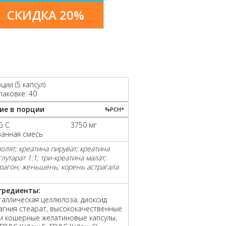
СКИДКА 20%
ции (5 капсул)
паковке: 40
ие в порции
%РСН*
G C
3750 мг
ванная смесь
олят; креатина пируват; креатина
лутарат 1:1; три-креатина малат;
трагон; женьшень; корень астрагала
гредиенты:
аллическая целлюлоза, диоксид
агния стеарат, высококачественные
и кошерные желатиновые капсулы,