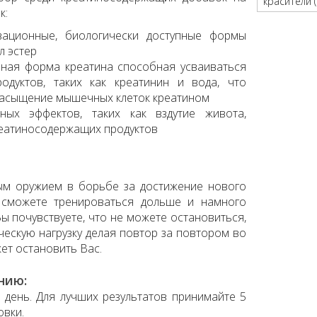
красители (
к:
ационные, биологически доступные формы
л эстер
нная форма креатина способная усваиваться
одуктов, таких как креатинин и вода, что
насыщение мышечных клеток креатином
ых эффектов, таких как вздутие живота,
реатиносодержащих продуктов
м оружием в борьбе за достижение нового
 сможете тренироваться дольше и намного
ы почувствуете, что не можете остановиться,
ескую нагрузку делая повтор за повтором во
ет остановить Вас.
нию:
в день. Для лучших результатов принимайте 5
овки.