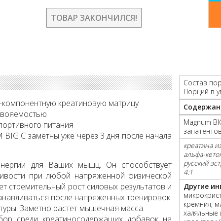
ТОВАР ЗАКОНЧИЛСЯ!
Состав пор
Порций в у
4-компонентную креатиновую матрицу
Содержан
усвояемостью
Magnum BI
спортивного питания
запатенто
BIG C заметны уже через 3 дня после начала
креатина из
альфа-кетог
русский эс
энергии для Ваших мышц. Он способствует
4:1
ливости при любой напряженной физической
ет стремительный рост силовых результатов и
Другие ин
микрокрист
анавливаться после напряженных тренировок.
кремния, м
туры. Заметно растет мышечная масса.
халяльные 
р среди креатиносодержащих добавок на