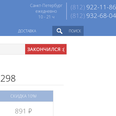
Санкт-Петербург
(812)
922-11-86
ежедневно
(812)
932-68-04
10 - 21 ч
ДОСТАВКА
ПОИСК
ЗАКОНЧИЛСЯ :(
-298
СКИДКА 10%!
891
руб.