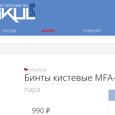
БРЕНДЫ
АКЦИЯ!
НОВИНКИ
Mad Max
Бинты кистевые МFA
пара
990
руб.