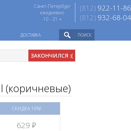
Санкт-Петербург
(812)
922-11-86
ежедневно
(812)
932-68-04
10 - 21 ч
ДОСТАВКА
ПОИСК
ЗАКОНЧИЛСЯ :(
l (коричневые)
СКИДКА 10%!
629
руб.