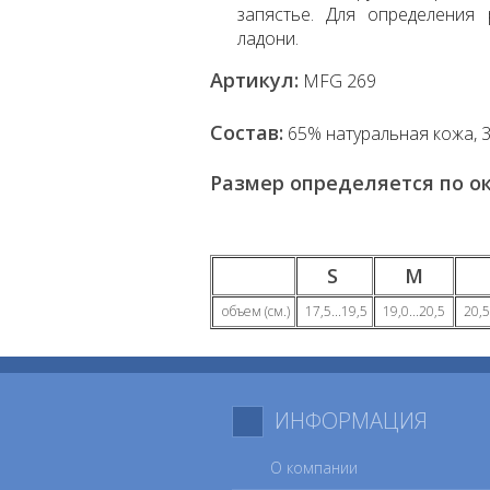
запястье. Для определения
ладони.
Артикул:
MFG 269
Состав:
65% натуральная кoжa, 
Размер определяется по о
S
M
объем (см.)
17,5...19,5
19,0...20,5
20,5
ИНФОРМАЦИЯ
О компании