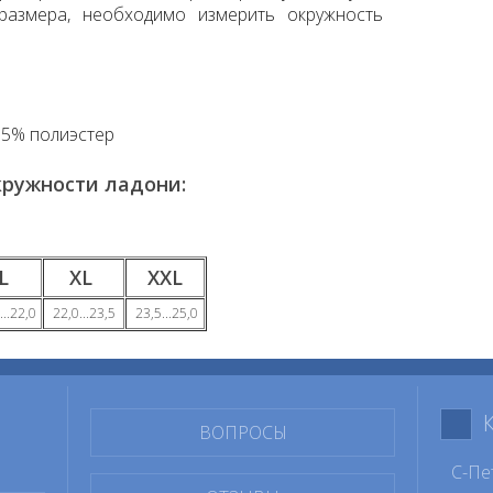
 размера, необходимо измерить окружность
35% пoлиэстер
кружности ладони:
L
XL
XXL
...22,0
22,0...23,5
23,5...25,0
ВОПРОСЫ
С-Пе