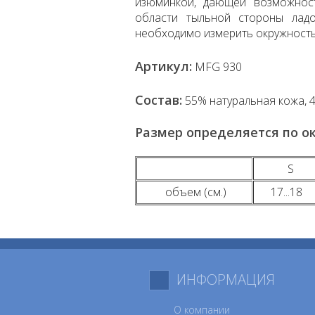
изюминкой, дающей возможност
области тыльной стороны ладо
необходимо измерить окружность
Артикул:
MFG 930
Состав:
55% натуральная кoжa, 
Размер определяется по о
S
объем (см.)
17...18
ИНФОРМАЦИЯ
О компании