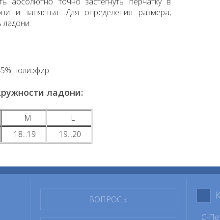
ь абсолютно точно застегнуть перчатку в
ни и запястья. Для определения размера,
 ладони.
45% пoлиэфир
кружности ладони:
M
L
18...19
19...20
ВОПРОСЫ
С-Пе