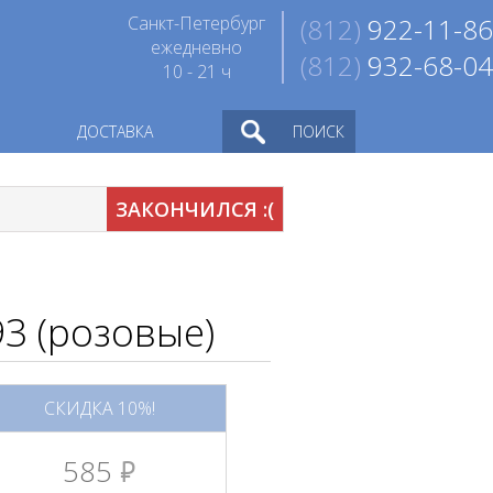
Санкт-Петербург
(812)
922-11-86
ежедневно
(812)
932-68-04
10 - 21 ч
ДОСТАВКА
ПОИСК
ЗАКОНЧИЛСЯ :(
93 (розовые)
СКИДКА 10%!
585
руб.