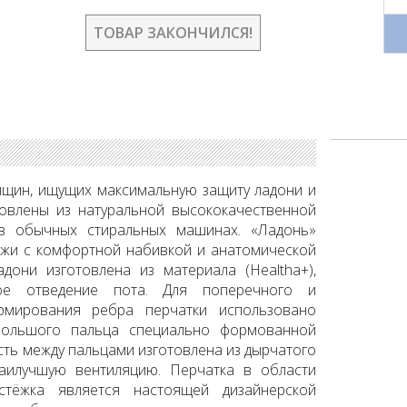
ТОВАР ЗАКОНЧИЛСЯ!
нщин, ищущих максимальную защиту ладони и
товлены из натуральной высококачественной
в обычных стиральных машинах. «Ладонь»
ожи с комфортной набивкой и анатомической
дони изготовлена из материала (Healtha+),
ое отведение пота. Для поперечного и
рмирования ребра перчатки использовано
большого пальца специально формованной
сть между пальцами изготовлена из дырчатого
аилучшую вентиляцию. Перчатка в области
стёжка является настоящей дизайнерской