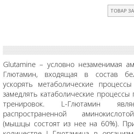
ТОВАР З
Glutamine – условно незаменимая ам
Глютамин, входящая в состав бел
ускорять метаболические процесс
замедлять катаболические процессы 
тренировок. L-Глютамин явл
распространенной аминокислото
(мышцы состоят из нее на 60%). Пр
количестве L-Глютамина в организ