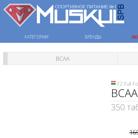
КАТЕГОРИИ
БРЕНДЫ
АК
ВСАА
F2 Full F
BCAA+
350 та
16