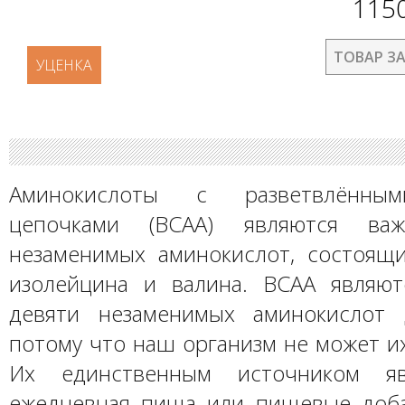
115
ТОВАР З
УЦЕНКА
Аминокислоты с разветвлённы
цепочками (BCAA) являются важ
незаменимых аминокислот, состоящи
изолейцина и валина. BCAA являю
девяти незаменимых аминокислот 
потому что наш организм не может и
Их единственным источником яв
ежедневная пища или пищевые доба