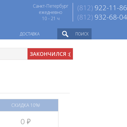
Санкт-Петербург
(812)
922-11-86
ежедневно
(812)
932-68-04
10 - 21 ч
ДОСТАВКА
ПОИСК
ЗАКОНЧИЛСЯ :(
СКИДКА 10%!
0
руб.