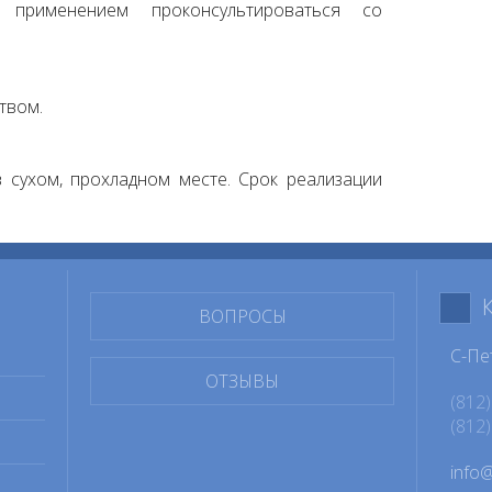
применением проконсультироваться со
твом.
 сухом, прохладном месте. Срок реализации
ВОПРОСЫ
С-Пе
ОТЗЫВЫ
(812)
(812)
info