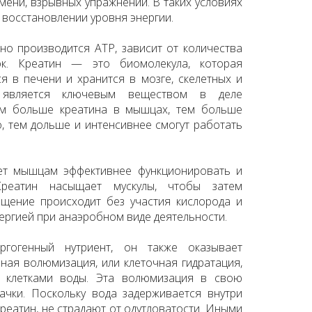
мени, взрывных упражнений. В таких условиях
 восстановлении уровня энергии.
но производится ATP, зависит от количества
ок. Креатин — это биомолекула, которая
ся в печени и хранится в мозге, скелетных и
 является ключевым веществом в деле
ем больше креатина в мышцах, тем больше
, тем дольше и интенсивнее смогут работать
ет мышцам эффективнее функционировать и
Креатин насыщает мускулы, чтобы затем
ащение происходит без участия кислорода и
ергией при анаэробном виде деятельности.
гогенный нутриент, он также оказывает
ая волюмизация, или клеточная гидратация,
клетками воды. Эта волюмизация в свою
ачки. Поскольку вода задерживается внутри
креатин, не страдают от одутловатости. Иными