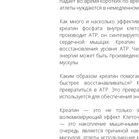
падает во время коротких по вре
атлеты нуждаются в немедленном
Как много и насколько эффектив
креатин фосфата внутри клет
производит ATP; он синтезирует
сердечной мышцах. Креатин
восстановления уровня ATP. Ч
энергии может быть произведено
мускулы.
Каким образом креатин помога
быстрее восстанавливаться? 
превратиться в ATP. Это превр
используется для обеспечения эн
Креатин — это не только эр
волюмизирующий эффект. Клеточн
— это накопление мышечными 
очередь является причиной нак
мускулов, атлеты, использующие 