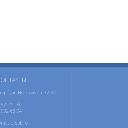
КОНТАКТЫ
тербург, Невский пр. 32-34
922-11-86
932-68-04
@muskulspb.ru