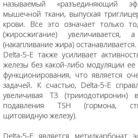
называемый «разъединяющий э
мышечной ткани, выпуская триглице
крови. Все это означает только то
(жиросжигание) увеличивается, а
(накапливание жира) останавливается.
Delta-5-E также усиливает активнос
железы без какой-либо модуляции ее
функционирования, что является оч
задачей. К счастью, Delta-5-E справ
увеличивая T3 (трииодотиронин) 
подавления TSH (гормона, сти
щитовидную железу).
Delta-5-E является метилкарбонат 