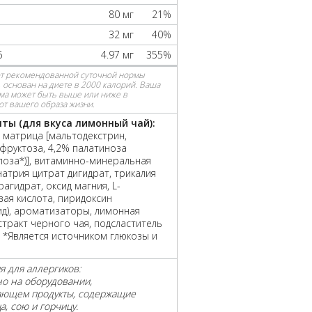
80 мг
21%
32 мг
40%
6
4.97 мг
355%
от рекомендованной суточной нормы
 основан на диете в 2000 калорий. Ваша
ма может быть выше или ниже в
от вашего образа жизни.
ты (для вкуса лимонный чай):
 матрица [мальтодекстрин,
 фруктоза, 4,2% палатиноза
лоза*)], витаминно-минеральная
натрия цитрат дигидрат, трикалия
рагидрат, оксид магния, L-
ая кислота, пиридоксин
д), ароматизаторы, лимонная
кстракт черного чая, подсластитель
). *Является источником глюкозы и
 для аллергиков:
о на оборудовании,
ающем продукты, содержащие
а, сою и горчицу.