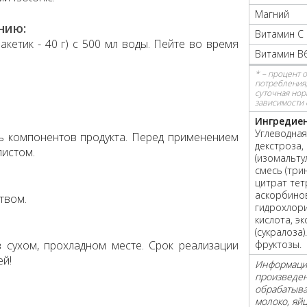
Магний
нию:
Витамин С
акетик - 40 г) с 500 мл воды. Пейте во время
Витамин B
* – процент 
потребления,
суточная нор
зависимости 
Ингредиен
Углеводная
ь компонентов продукта. Перед применением
декстроза,
листом.
(изомальту
смесь (три
цитрат тет
аскорбинов
твом.
гидрохлори
кислота, э
(сукралоза
 сухом, прохладном месте. Срок реализации
фруктозы.
ей!
Информация
произведен
обрабатыв
молоко, яйц