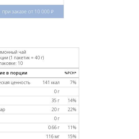
при заказе от 10 000
руб.
лимонный чай
ии (1 пакетик = 40 г)
паковке: 10
ие в порции
%РСН*
ская ценность
141 ккал
7%
0 г
35 г
14%
хар
20 г
22%
0 г
0.66 г
11%
116 мг
15%