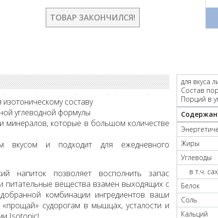
ТОВАР ЗАКОНЧИЛСЯ!
для вкуса 
Состав порц
Порций в у
я изотоническому составу
ьной углеводной формулы
Содержан
и минералов, которые в большом количестве
Энергетиче
Жиры
ым вкусом и подходит для ежедневного
Углеводы
в т.ч. са
ий напиток позволяет восполнить запас
 и питательные вещества взамен выходящих с
Белок
одобранной комбинации ингредиентов ваши
Соль
е «прощай» судорогам в мышцах, усталости и
Кальций
 Isotonic!