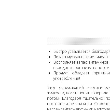
Быстро усваивается благодар
Питает мускулы за счет идеал
Восполняет запас витаминов 
выходят из организма с потом
Продукт обладает приятн
употребления!
Этот освежающий изотоническ
жидкости, восстановить энергию
потом. Благодаря тщательно п
показатели не снизятся. Скажит
наслаждайтесь вкусными напитками