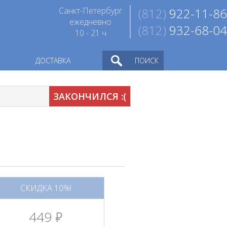
Санкт-Петербург
(812)
922-11-86
ежедневно
(812)
932-68-04
10 - 21 ч
ДОСТАВКА
ПОИСК
ЗАКОНЧИЛСЯ :(
СКИДКА 10%!
449
руб.