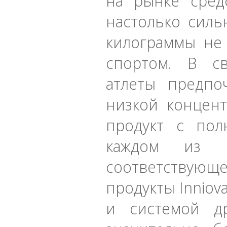
на рынке сред
настолько силь
килограммы не 
спортом. В с
атлеты предпо
низкой концент
продукт с по
каждом из 
соответствую
продукты Inniov
и системой д