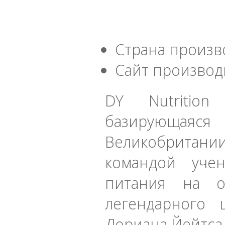
Страна произв
Сайт производ
DY Nutritio
базирующаяс
Великобритании
командой уче
питания на о
легендарного 
Дориана Йейтса