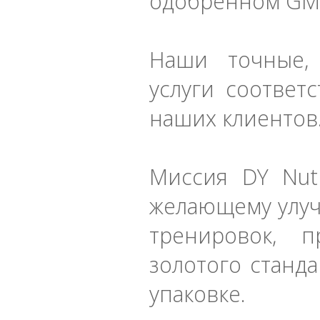
одобренном GM
Наши точные,
услуги соответ
наших клиентов
Миссия DY Nutr
желающему улуч
тренировок, п
золотого станд
упаковке.