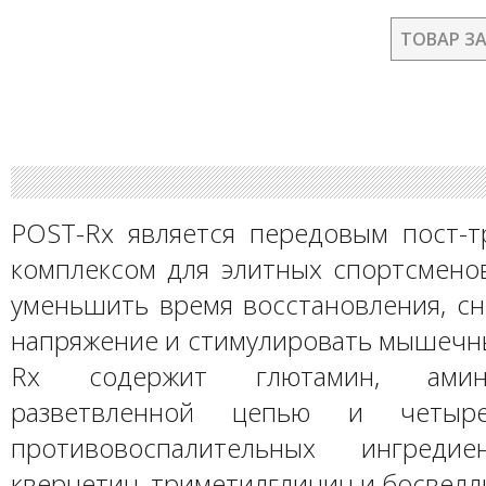
ТОВАР З
POST-Rx является передовым пост-
комплексом для элитных спортсмено
уменьшить время восстановления, сн
напряжение и стимулировать мышечны
Rx содержит глютамин, амин
разветвленной цепью и четыр
противовоспалительных ингредиен
кверцетин, триметилглицин и босвелл