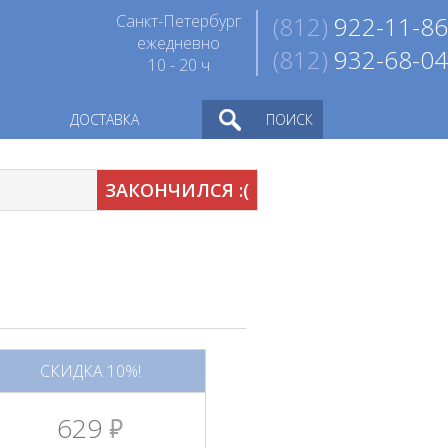
Санкт-Петербург
(812)
922-11-86
ежедневно
(812)
932-68-04
10 - 20 ч
ДОСТАВКА
ПОИСК
ЗАКОНЧИЛСЯ :(
СКИДКА 10%!
629
руб.