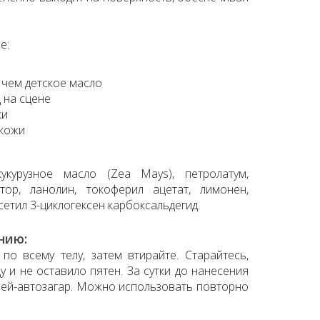
e:
 чем детское масло
 на сцене
жи
 кожи
укурузное масло (Zea Mays), петролатум,
тор, ланолин, токоферил ацетат, лимонен,
сетил 3-циклогексен карбоксальдегид.
нию:
 по всему телу, затем втирайте. Старайтесь,
 и не оставило пятен. За сутки до нанесения
прей-автозагар. Можно использовать повторно