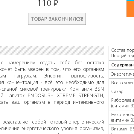
110
руб.
ТОВАР ЗАКОНЧИЛСЯ!
Состав пор
Порций в у
с намерением отдать себя без остатка
Содержан
хочет быть уверен в том, что его организм
Энергетиче
нагрузкам. Энергия, выносливость,
ая концентрация - всё это необходимо для
Всего угле
нсивной силовой тренировки. Компания BSN
Сахар
ный напиток ENDORUSH XTREME STRENGTH,
Рибофлави
жать ваш организм в период интенсивного
(витамин B
Никотинова
(витамин B
едставляет собой готовый энергетический
личения энергетического уровня организма,
Витамин B