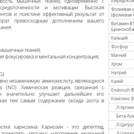
ивость мышечных тканей, одновременно с
(пиридокси
осредоточенности и мотивации. Высокая
Фолиевая 
нтов и поистине эффективный результат от
(фолиевая 
орат превосходным дополнением вашего
Витамин B
ания.
(цианокоба
Кальций
Фосфор
мышечных тканей;
Магний
я фокусировка и ментальная концентрация;
Хром
Натрий
G)
овно незаменимую аминокислоту, являющуюся
Калий
а (NO). Химическая реакция, связанная с
Endorush 
 значительно улучшает дальнейшее его
Комплекс 
вая тем самым содержание оксида азота в
Л-Аргин
Бета-Ала
Л-Цитру
отке карнозина. Карнозин - это дипептид,
 тормозить процесс накопления молочной
Л-Цитру