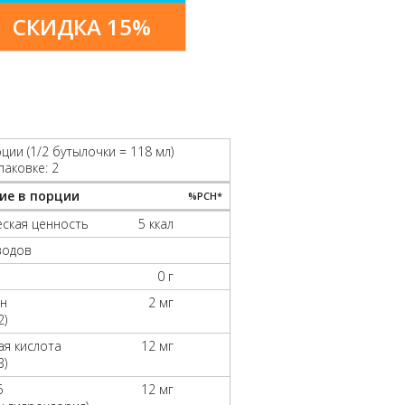
СКИДКА 15%
ции (1/2 бутылочки = 118 мл)
паковке: 2
ие в порции
%РСН*
ская ценность
5 ккал
водов
0 г
н
2 мг
2)
я кислота
12 мг
3)
6
12 мг