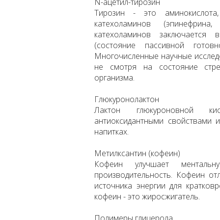
N-ацетил-тирозин
Тирозин - это аминокислота
катехоламинов (эпинефрина
катехоламинов заключается в
(состояние пассивной готов
Многочисленные научные исслед
не смотря на состояние стре
организма.
Глюкуронолактон
Лактон глюкуроновной к
антиоксидантными свойствами и
напитках.
Метилксантин (кофеин)
Кофеин улучшает ментальн
производительность. Кофеин от
источника энергии для кратковр
кофеин - это жиросжигатель.
Полимеры глицерола