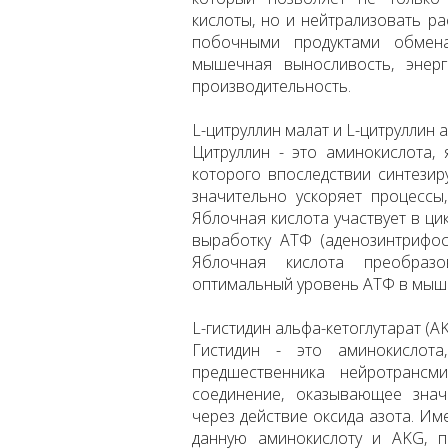
кислоты, но и нейтрализовать р
побочными продуктами обмена
мышечная выносливость, энер
производительность.
L-цитруллин малат и L-цитруллин 
Цитруллин - это аминокислота,
которого впоследствии синтезир
значительно ускоряет процессы
Яблочная кислота участвует в ци
выработку АТФ (аденозинтрифос
Яблочная кислота преобраз
оптимальный уровень АТФ в мыше
L-гистидин альфа-кетоглутарат (A
Гистидин - это аминокислот
предшественника нейротрансм
соединение, оказывающее зна
через действие оксида азота. И
данную аминокислоту и AKG, п