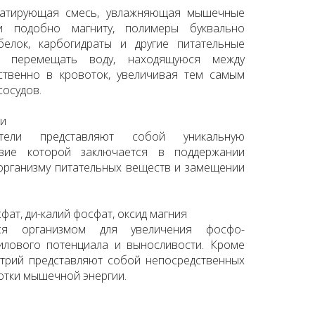
дратирующая смесь, увлажняющая мышечные
и подобно магниту, полимеры буквально
елок, карбогидраты и другие питательные
н перемещать воду, находящуюся между
ственно в кровоток, увеличивая тем самым
сосудов.
ли
тители представляют собой уникальную
твие которой заключается в поддержании
организму питательных веществ и замещении
фат, ди-калий фосфат, оксид магния
ся организмом для увеличения фосфо-
илового потенциала и выносливости. Кроме
натрий представляют собой непосредственных
отки мышечной энергии.