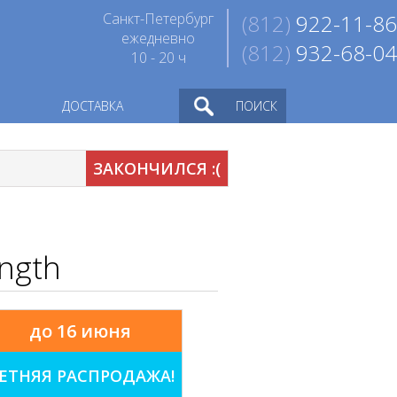
Санкт-Петербург
(812)
922-11-86
ежедневно
(812)
932-68-04
10 - 20 ч
ДОСТАВКА
ПОИСК
ЗАКОНЧИЛСЯ :(
ngth
до 16 июня
ЕТНЯЯ РАСПРОДАЖА!