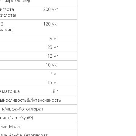
н гидрохлорид)
кислота
200 мкг
кислота)
12
120 мкг
ламин)
9 мг
25 мг
12 мг
10 мкг
7 мг
15 мг
® матрица
8 г
Выносливость&Интенсивность
ин-Альфа-Котоглюрат
нин (CarnoSyn®)
ллин-Малат
ллин-Альфа-Кетоглюрат