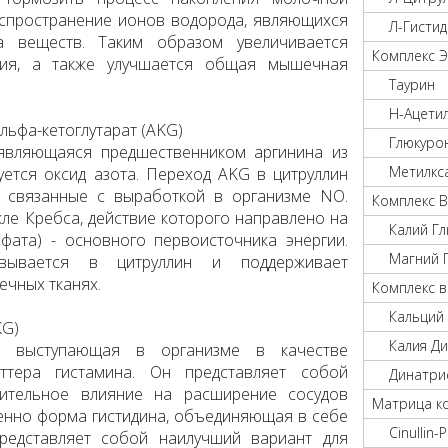
аспространение ионов водорода, являющихся
Л-Гисти
 веществ. Таким образом увеличивается
Комплекс 
гия, а также улучшается общая мышечная
Таурин
Н-Ацети
альфа-кетоглутарат (AKG)
Глюкуро
 являющаяся предшественником аргинина из
Метилкс
уется оксид азота. Переход AKG в цитруллин
, связанные с выработкой в организме NO.
Комплекс 
кле Кребса, действие которого направлено на
Калий Г
фата) - основного первоисточника энергии.
Магний 
овывается в цитруллин и поддерживает
чных тканях.
Комплекс в
Кальций
KG)
Калия Д
а, выступающая в организме в качестве
иттера гистамина. Он представляет собой
Динатри
чительное влияние на расширение сосудов
Матрица ко
менно форма гистидина, объединяющая в себе
Cinullin-
редставляет собой наилучший вариант для