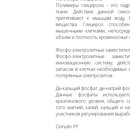
Полимеры глицерола - это ги
ткани. Действие данной смес
притягивают к мышцам воду, б
вещества. Глицерол способе
мышечными клетками, непосред
объём и плотность кровеносных 
Фосфо-электролитные заместите
Фосфо-электролитные замес
инновационную систему, дейс
запасов в клетках необходимых 
потерянных электролитов.
Ди-кальций фосфат, ди-натрий фос
Данные фосфаты используют
креатинового уровня, общего с
того магний, калий, кальций и 
участников регулирования выраб
Cinnulin-PF