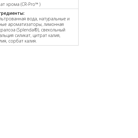
т хрома (CR-Pro™ )
гредиенты:
ьтрованная вода, натуральные и
нные ароматизаторы, лимонная
укралоза (Splenda®), свекольный
альция силикат, цитрат калия,
лия, сорбат калия.