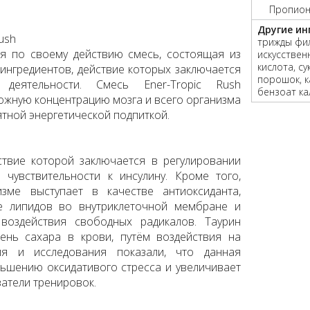
Пропиона
Другие ин
Rush
трижды фил
ная по своему действию смесь, состоящая из
искусстве
кислота, с
 ингредиентов, действие которых заключается
порошок, к
деятельности. Смесь Ener-Tropic Rush
бензоат ка
жную концентрацию мозга и всего организма
тной энергетической подпиткой.
ствие которой заключается в регулировании
чувствительности к инсулину. Кроме того,
зме выступает в качестве антиоксиданта,
е липидов во внутриклеточной мембране и
воздействия свободных радикалов. Таурин
ень сахара в крови, путём воздействия на
ния и исследования показали, что данная
ьшению оксидативого стресса и увеличивает
атели тренировок.