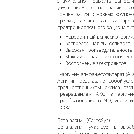
значительно повысить выносл
улучшением концентрации, с
концентрация основных компоне
приёма, делают данный преп
предтренировочного рациона пит
Невероятный всплеск энергии;
Беспредельная выносливость;
Высокая производительность 
Максимальная психологическа
Восполнение электролитов.
L-аргинин альфа-кетоглутарат (AK
Аргинин представляет собой усл
предшественником оксида азот
превращением AKG в аргинин
преобразование в NO, увеличи
крови.
Бета-аланин (CarnoSyn)
Бета-аланин участвует в выраб
который позволяет не только